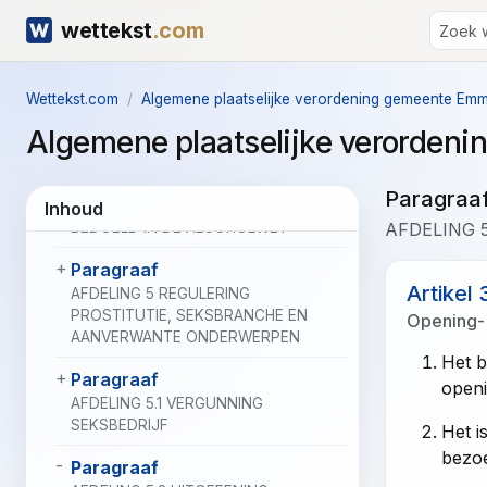
Paragraaf
wettekst
.com
AFDELING 2 OPENBARE INRICHTING
Paragraaf
Wettekst.com
Algemene plaatselijke verordening gemeente Em
AFDELING 3 (SPEEL)AUTOMATENHAL
Algemene plaatselijke verorde
Paragraaf
AFDELING 4 BIJZONDERE BEPALINGEN
Paragraa
OVER HORECABEDRIJVEN ALS
Inhoud
BEDOELD IN DE ALCOHOLWET
AFDELING 
Paragraaf
Artikel 
AFDELING 5 REGULERING
PROSTITUTIE, SEKSBRANCHE EN
Opening- 
AANVERWANTE ONDERWERPEN
Het b
Paragraaf
openi
AFDELING 5.1 VERGUNNING
SEKSBEDRIJF
Het i
bezoe
Paragraaf