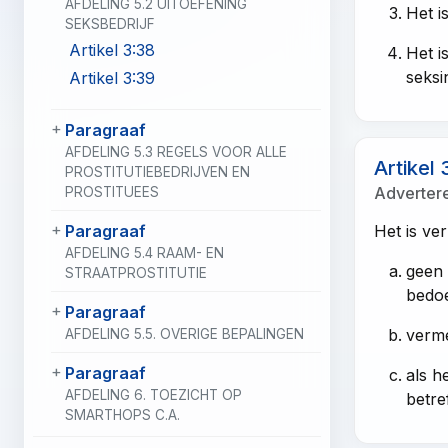
AFDELING 5.2 UITOEFENING
Het i
SEKSBEDRIJF
Artikel 3:38
Het i
seksi
Artikel 3:39
Paragraaf
AFDELING 5.3 REGELS VOOR ALLE
Artikel 
PROSTITUTIEBEDRIJVEN EN
Adverter
PROSTITUEES
Paragraaf
Het is ve
AFDELING 5.4 RAAM- EN
geen 
STRAATPROSTITUTIE
bedoe
Paragraaf
verme
AFDELING 5.5. OVERIGE BEPALINGEN
Paragraaf
als h
AFDELING 6. TOEZICHT OP
betre
SMARTHOPS C.A.