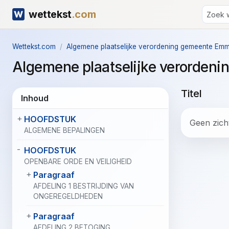
wettekst
.com
Wettekst.com
Algemene plaatselijke verordening gemeente Em
Algemene plaatselijke verorde
Titel
Inhoud
HOOFDSTUK
Geen zicht
ALGEMENE BEPALINGEN
HOOFDSTUK
OPENBARE ORDE EN VEILIGHEID
Paragraaf
AFDELING 1 BESTRIJDING VAN
ONGEREGELDHEDEN
Paragraaf
AFDELING 2 BETOGING