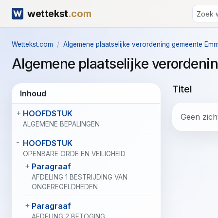
wettekst
.com
Wettekst.com
Algemene plaatselijke verordening gemeente Em
Algemene plaatselijke verorde
Titel
Inhoud
HOOFDSTUK
Geen zicht
ALGEMENE BEPALINGEN
HOOFDSTUK
OPENBARE ORDE EN VEILIGHEID
Paragraaf
AFDELING 1 BESTRIJDING VAN
ONGEREGELDHEDEN
Paragraaf
AFDELING 2 BETOGING