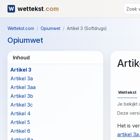
wettekst
.com
Wettekst.com
Opiumwet
Artikel 3 (Softdrugs)
Opiumwet
Artikel 1
Artikel 2
Inhoud
Arti
Artikel 2a
Artikel 3
Artikel 3a
Artikel 3aa
Wettekst
Artikel 3b
Je bekijkt
Artikel 3c
Artikel 4
Deze versi
Artikel 5
Het is ve
Artikel 6
artikel 3a,
Artikel 6a