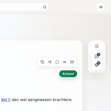
0
in
0
Actueel
e
lijst II
dan wel aangewezen krachtens