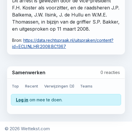
Dit arrest is gewezen door de vice-president
F.H. Koster als voorzitter, en de raadsheren J.P.
Balkema, J.W. Ilsink, J. de Hullu en W.M.E.
Thomassen, in bijzijn van de griffier S.P. Bakker,
en uitgesproken op 11 maart 2008.
Bron:
https://data.rechtspraak.nl/uitspraken/content?
id=ECLI:NL:HR:2008:BC1367
Samenwerken
0 reacties
Top
Recent
Verwijzingen (3)
Teams
Log in
om mee te doen.
© 2026 Wettekst.com