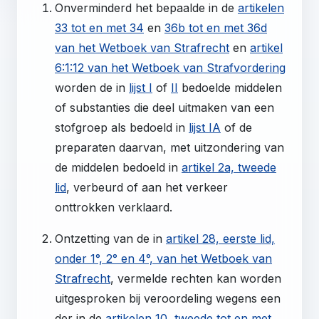
Onverminderd het bepaalde in de
artikelen
33 tot en met 34
en
36b tot en met 36d
van het Wetboek van Strafrecht
en
artikel
6:1:12 van het Wetboek van Strafvordering
worden de in
lijst I
of
II
bedoelde middelen
of substanties die deel uitmaken van een
stofgroep als bedoeld in
lijst IA
of de
preparaten daarvan, met uitzondering van
de middelen bedoeld in
artikel 2a, tweede
lid
, verbeurd of aan het verkeer
onttrokken verklaard.
Ontzetting van de in
artikel 28, eerste lid,
onder 1°, 2° en 4°, van het Wetboek van
Strafrecht
, vermelde rechten kan worden
uitgesproken bij veroordeling wegens een
der in de
artikelen 10, tweede tot en met