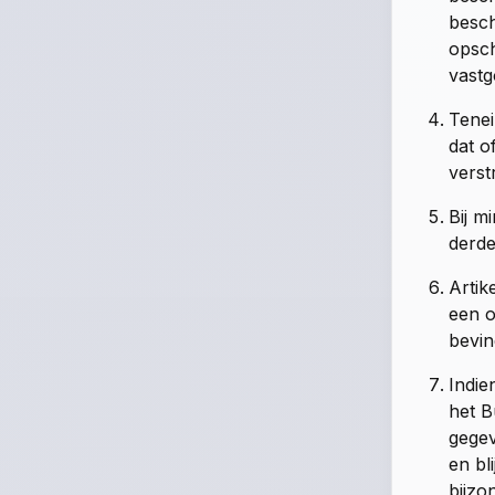
besch
opsch
vastg
Tenei
dat o
verst
Bij m
derde
Artik
een o
bevin
Indie
het B
gegev
en bl
bijzo