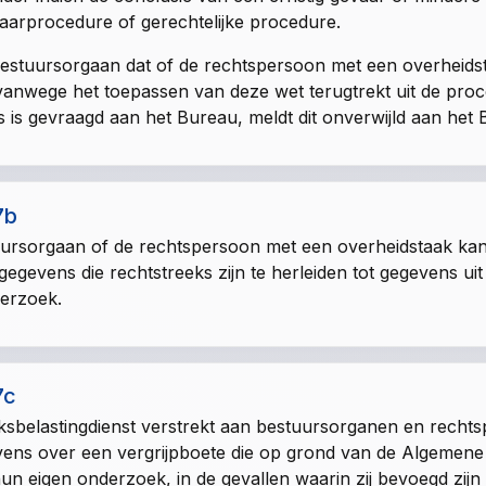
arprocedure of gerechtelijke procedure.
estuursorgaan dat of de rechtspersoon met een overheidsta
vanwege het toepassen van deze wet terugtrekt uit de proc
s is gevraagd aan het Bureau, meldt dit onverwijld aan het 
7b
uursorgaan of de rechtspersoon met een overheidstaak k
egevens die rechtstreeks zijn te herleiden tot gegevens 
erzoek.
7c
jksbelastingdienst verstrekt aan bestuursorganen en rech
ens over een vergrijpboete die op grond van de
Algemene 
un eigen onderzoek, in de gevallen waarin zij bevoegd zijn