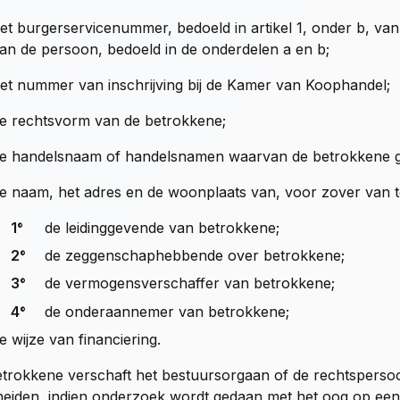
et burgerservicenummer, bedoeld in artikel 1, onder b, v
an de persoon, bedoeld in de onderdelen a en b;
et nummer van inschrijving bij de Kamer van Koophandel;
e rechtsvorm van de betrokkene;
e handelsnaam of handelsnamen waarvan de betrokkene g
e naam, het adres en de woonplaats van, voor zover van t
1°
de leidinggevende van betrokkene;
2°
de zeggenschaphebbende over betrokkene;
3°
de vermogensverschaffer van betrokkene;
4°
de onderaannemer van betrokkene;
e wijze van financiering.
trokkene verschaft het bestuursorgaan of de rechtsperso
eiden, indien onderzoek wordt gedaan met het oog op een b