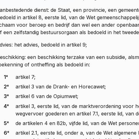
anbestedende dienst: de Staat, een provincie, een gemeen
edoeld in artikel 8, eerste lid, van de Wet gemeenschappeli
ichaam voor beroep en bedrijf dan wel een ander openbaar
f een zelfstandig bestuursorgaan als bedoeld in het tweede 
dvies: het advies, bedoeld in
artikel 9
;
eschikking: een beschikking terzake van een subsidie, als
oekenning of ontheffing als bedoeld in:
1°
artikel 7
;
2°
artikel 3 van de Drank- en Horecawet
;
3°
artikel 6 van de Opiumwet
;
4°
artikel 3, eerste lid, van de marktverordening voor
wegvervoer goederen
en
artikel 7.1, eerste lid, v
5°
de artikelen 4 en 82b, vijfde lid, van de Wet perso
6°
artikel 2.1, eerste lid, onder a, van de Wet algemen