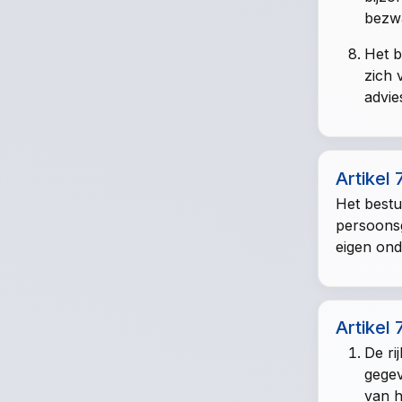
bezwa
Het b
zich 
advie
Artikel 
Het best
persoonsg
eigen ond
Artikel 
De ri
gegev
van h