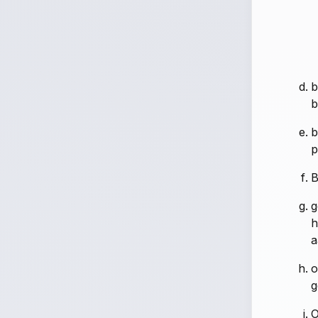
b
b
b
p
B
g
h
a
o
g
O