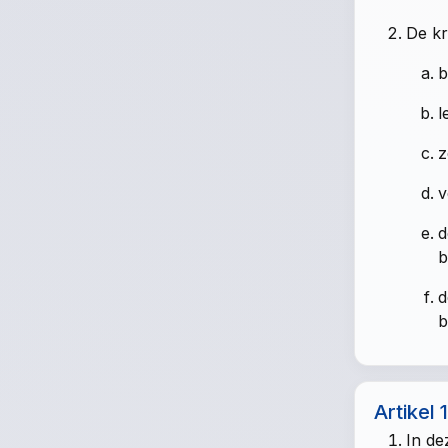
De kr
b
l
z
v
d
b
d
b
Artikel 
In de