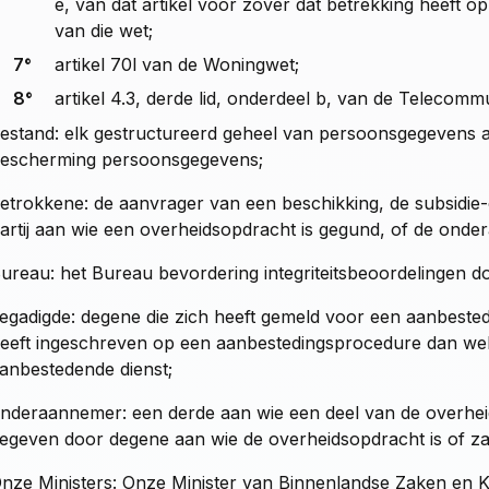
e, van dat artikel voor zover dat betrekking heeft op e
van die wet;
7°
artikel 70l van de Woningwet;
8°
artikel 4.3, derde lid, onderdeel b, van de Telecomm
estand: elk gestructureerd geheel van persoonsgegevens als
escherming persoonsgegevens;
etrokkene: de aanvrager van een beschikking, de subsidie
artij aan wie een overheidsopdracht is gegund, of de ond
ureau: het Bureau bevordering integriteitsbeoordelingen 
egadigde: degene die zich heeft gemeld voor een aanbeste
eeft ingeschreven op een aanbestedingsprocedure dan wel
anbestedende dienst;
nderaannemer: een derde aan wie een deel van de overhei
egeven door degene aan wie de overheidsopdracht is of z
nze Ministers: Onze Minister van Binnenlandse Zaken en Kon