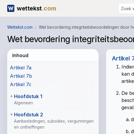
wettekst
.com
Wettekst.com
Wet bevordering integriteitsbeoordelingen door 
Wet bevordering integriteitsbeoo
Inhoud
Artikel 
Indie
Artikel 7a
kan d
Artikel 7b
artik
Artikel 7c
De be
Hoofdstuk 1
besch
Algemeen
geval
Hoofdstuk 2
d
Aanbestedingen, subsidies, vergunningen
en ontheffingen
d