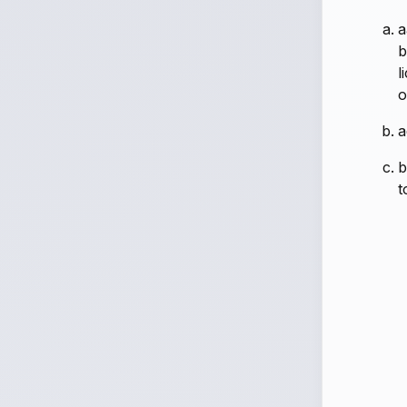
a
b
l
o
a
b
t