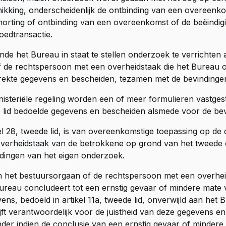
ikking, onderscheidenlijk de ontbinding van een overeenk
orting of ontbinding van een overeenkomst of de beëindig
oedtransactie.
nde het Bureau in staat te stellen onderzoek te verrichten
f de rechtspersoon met een overheidstaak die het Bureau 
rekte gegevens en bescheiden, tezamen met de bevindingen
inisteriële regeling worden een of meer formulieren vastge
 lid bedoelde gegevens en bescheiden alsmede voor de be
el 28, tweede lid
, is van overeenkomstige toepassing op de
verheidstaak van de betrokkene op grond van het tweede 
dingen van het eigen onderzoek.
n het bestuursorgaan of de rechtspersoon met een overhe
ureau concludeert tot een ernstig gevaar of mindere mate v
ens, bedoeld in
artikel 11a, tweede lid
, onverwijld aan het 
ijft verantwoordelijk voor de juistheid van deze gegevens en
nder indien de conclusie van een ernstig gevaar of mindere