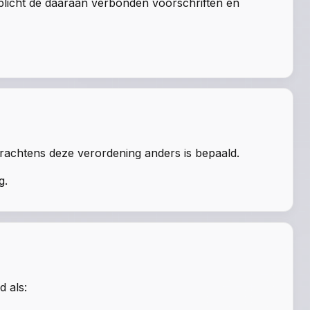
rplicht de daaraan verbonden voorschriften en
krachtens deze verordening anders is bepaald.
g.
d als: