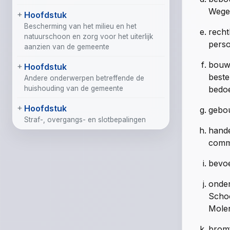
Wege
Hoofdstuk
Bescherming van het milieu en het
recht
natuurschoon en zorg voor het uiterlijk
perso
aanzien van de gemeente
bouww
Hoofdstuk
beste
Andere onderwerpen betreffende de
huishouding van de gemeente
bedoe
Hoofdstuk
gebou
Straf-, overgangs- en slotbepalingen
hande
comme
bevoe
onder
Schoo
Molen
bromf