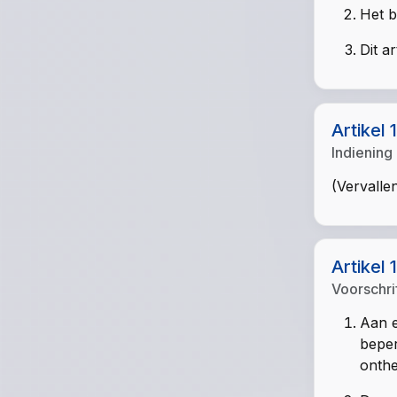
Het b
Dit a
Artikel 
Indiening
(Vervalle
Artikel 
Voorschri
Aan e
beper
onthef