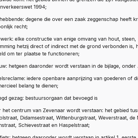
nverkeerswet 1994;
hebbende: degene die over een zaak zeggenschap heeft kra
onlijk recht;
erk: elke constructie van enige omvang van hout, steen, m
mming hetzij direct of indirect met de grond verbonden is, he
ld om ter plaatse te functioneren;
w: hetgeen daaronder wordt verstaan in de bijlage, onder 
lsreclame: iedere openbare aanprijzing van goederen of d
rcieel belang te dienen;
gd gezag: bestuursorgaan dat bevoegd is
 het centrum van Zevenaar wordt verstaan: het gebied tu
lstraat, Didamsestraat, Wittenburgstraat, Weverstraat, de 
straat, Schievestraat en Haspelstraat;
iets: hetgeen daaronder wordt verstaan in artikel 1, eerst