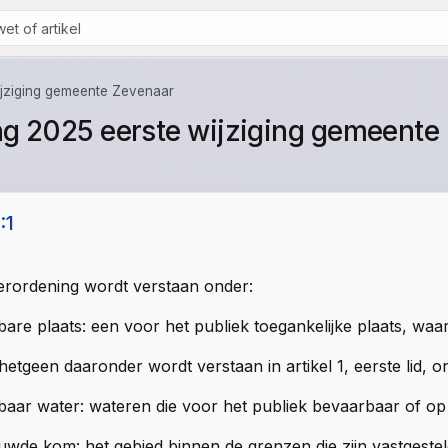
ijziging gemeente Zevenaar
ng 2025 eerste wijziging gemeente
:1
erordening wordt verstaan onder:
are plaats: een voor het publiek toegankelijke plaats, wa
hetgeen daaronder wordt verstaan in artikel 1, eerste lid,
aar water: wateren die voor het publiek bevaarbaar of op a
wde kom: het gebied binnen de grenzen die zijn vastgestel