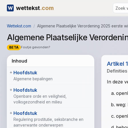
wettekst
.com
Wettekst.com
Algemene Plaatselijke Verordening 2025 eerste w
Algemene Plaatselijke Verordeni
BETA
Foutje gevonden?
Inhoud
Artikel 1
Definities
Hoofdstuk
Algemene bepalingen
In deze v
Hoofdstuk
openb
Openbare orde en veiligheid,
volksgezondheid en milieu
weg: 
Hoofdstuk
openb
Regulering prostitutie, seksbranche en
aanverwante onderwerpen
bebou