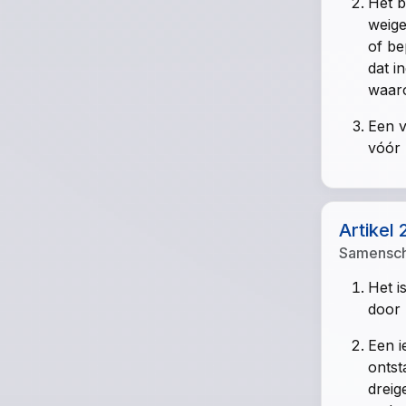
Het b
weige
of be
dat i
waaro
Een v
vóór 
Artikel 
Samensch
Het i
door 
Een i
ontst
dreig