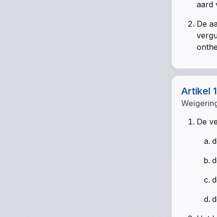
aard 
De aa
vergu
onthe
Artikel 
Weigerin
De ve
d
d
d
d