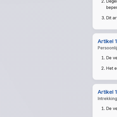
Degen
beper
Dit a
Artikel 
Persoonli
De ve
Het e
Artikel 
Intrekkin
De ve