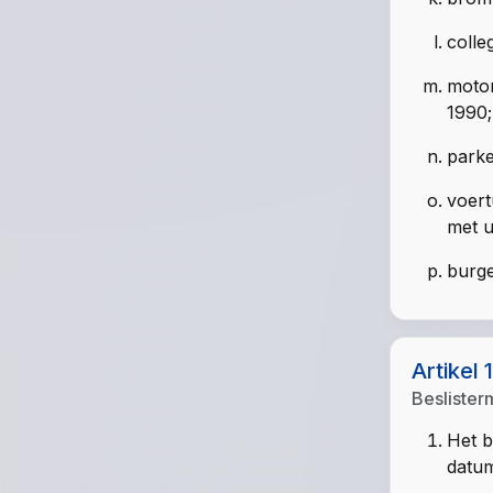
colle
motor
1990;
parke
voert
met u
burge
Artikel 
Beslister
Het b
datum