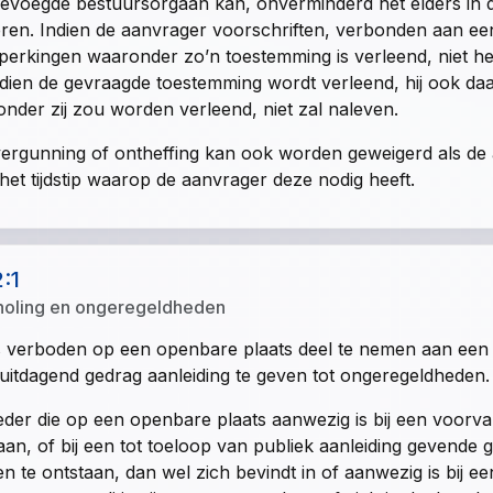
evoegde bestuursorgaan kan, onverminderd het elders in 
ren. Indien de aanvrager voorschriften, verbonden aan een 
perkingen waaronder zo’n toestemming is verleend, niet he
ndien de gevraagde toestemming wordt verleend, hij ook d
nder zij zou worden verleend, niet zal naleven.
ergunning of ontheffing kan ook worden geweigerd als de
het tijdstip waarop de aanvrager deze nodig heeft.
2:1
oling en ongeregeldheden
s verboden op een openbare plaats deel te nemen aan een 
uitdagend gedrag aanleiding te geven tot ongeregeldheden.
eder die op een openbare plaats aanwezig is bij een voorv
aan, of bij een tot toeloop van publiek aanleiding gevend
en te ontstaan, dan wel zich bevindt in of aanwezig is bij e