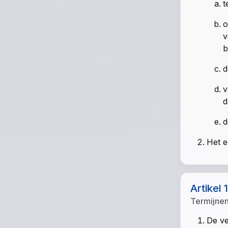
t
o
v
b
d
v
d
d
Het e
Artikel 
Termijne
De ve