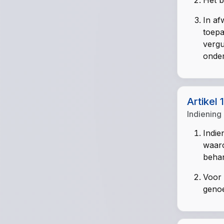
Het b
In af
toepa
vergu
onder
Artikel 
Indiening
Indie
waaro
beha
Voor 
genoe