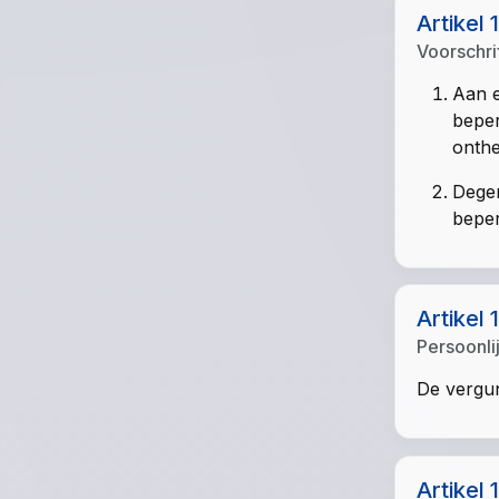
Artikel 
Voorschri
Aan e
beper
onthef
Degen
beper
Artikel 
Persoonli
De vergun
Artikel 