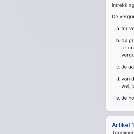
Intrekkin
De vergun
ter v
op gr
of on
vergu
de aa
van d
wel, 
de ho
Artikel 
Termijne