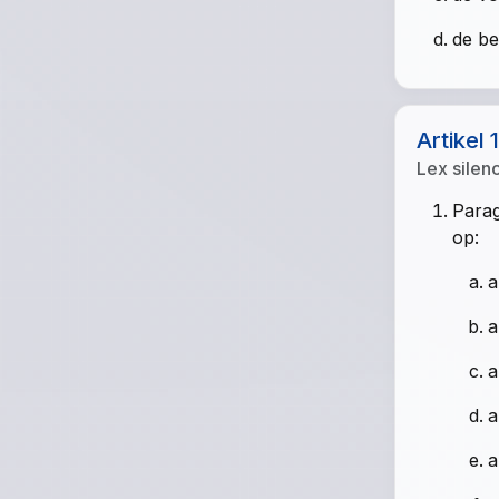
de be
Artikel 
Lex silen
Parag
op:
a
a
a
a
a