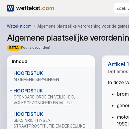
wettekst
.com
Wettekst.com
Algemene plaatselijke verordening voor de geme
Algemene plaatselijke verordeni
BETA
Foutje gevonden?
Inhoud
Artikel 1
Definities
HOOFDSTUK
ALGEMENE BEPALINGEN
In deze v
HOOFDSTUK
bromf
OPENBARE ORDE EN VEILIGHEID,
VOLKSGEZONDHEID EN MILIEU
gebou
HOOFDSTUK
motor
SEKSINRICHTINGEN,
1990;
STRAATPROSTITUTIE EN DERGELIJKE