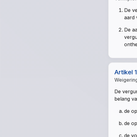
De ve
aard 
De aa
vergu
onthe
Artikel 
Weigerin
De vergun
belang va
de op
de op
de vo