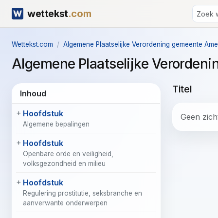
wettekst
.com
Wettekst.com
Algemene Plaatselijke Verordening gemeente Am
Algemene Plaatselijke Verorde
Titel
Inhoud
Hoofdstuk
Geen zicht
Algemene bepalingen
Hoofdstuk
Openbare orde en veiligheid,
volksgezondheid en milieu
Hoofdstuk
Regulering prostitutie, seksbranche en
aanverwante onderwerpen