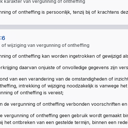
jk karakter van vergunning of ontheffing
ning of ontheffing is persoonlijk, tenzij bij of krachtens d
1:6
g of wijziging van vergunning of ontheffing
ning of ontheffing kan worden ingetrokken of gewijzigd als
erkrijging daarvan onjuiste of onvolledige gegevens zijn vers
ond van een verandering van de omstandigheden of inzich
theffing, intrekking of wijziging noodzakelijk is vanwege 
nning of ontheffing is vereist;
n de vergunning of ontheffing verbonden voorschriften e
e vergunning of ontheffing geen gebruik wordt gemaakt bi
bij het ontbreken van een gestelde termijn, binnen een redeli