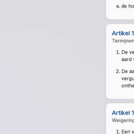
de ho
Artikel 
Termijne
De ve
aard 
De aa
vergu
onthe
Artikel 
Weigerin
Een v