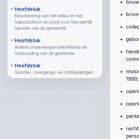
bouww
Hoofdstuk
bromf
Bescherming van het milieu en het
natuurschoon en zorg voor het uiterlijk
colle
aanzien van de gemeente
gebou
Hoofdstuk
Andere onderwerpen betreffende de
hande
huishouding van de gemeente
comme
Hoofdstuk
motor
Sanctie-, overgangs- en slotbepalingen
1990;
openb
openb
parke
recht
perso