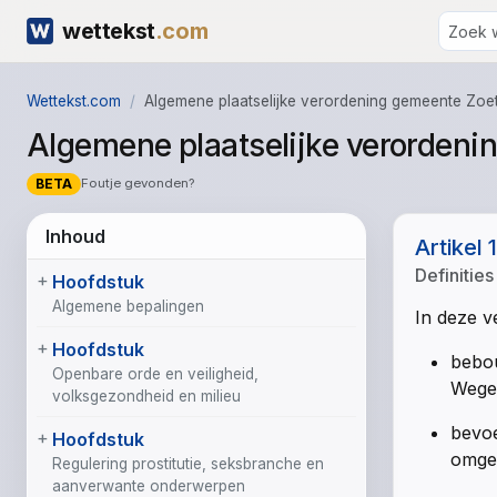
wettekst
.com
Wettekst.com
Algemene plaatselijke verordening gemeente Zo
Algemene plaatselijke verorden
BETA
Foutje gevonden?
Inhoud
Artikel 1
Definities
Hoofdstuk
Algemene bepalingen
In deze v
Hoofdstuk
bebou
Openbare orde en veiligheid,
Wege
volksgezondheid en milieu
bevoe
Hoofdstuk
omgev
Regulering prostitutie, seksbranche en
aanverwante onderwerpen