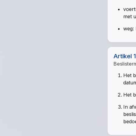
voert
met u
weg: 
Artikel 
Beslister
Het b
datum
Het b
In af
besli
bedoel