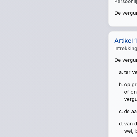
Persoonli
De vergun
Artikel 
Intrekkin
De vergun
ter v
op gr
of on
vergu
de aa
van d
wel, 