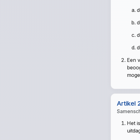
d
d
d
d
Een v
beoog
mogel
Artikel 
Samensch
Het i
uitda