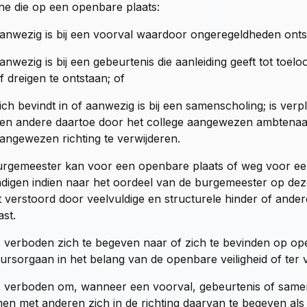
e die op een openbare plaats:
anwezig is bij een voorval waardoor ongeregeldheden ontst
anwezig is bij een gebeurtenis die aanleiding geeft tot to
f dreigen te ontstaan; of
ich bevindt in of aanwezig is bij een samenscholing; is ver
en andere daartoe door het college aangewezen ambtenaar 
angewezen richting te verwijderen.
rgemeester kan voor een openbare plaats of weg voor e
digen indien naar het oordeel van de burgemeester op dez
 verstoord door veelvuldige en structurele hinder of and
ast.
s verboden zich te begeven naar of zich te bevinden op o
ursorgaan in het belang van de openbare veiligheid of ter
s verboden om, wanneer een voorval, gebeurtenis of samensc
en met anderen zich in de richting daarvan te begeven al