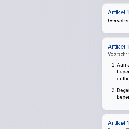
Artikel 
(Vervalle
Artikel 
Voorschri
Aan e
beper
onthef
Degen
beper
Artikel 