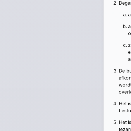
Degen
a
a
o
z
e
a
De bu
afkon
wordt
overl
Het i
bestu
Het i
tezam