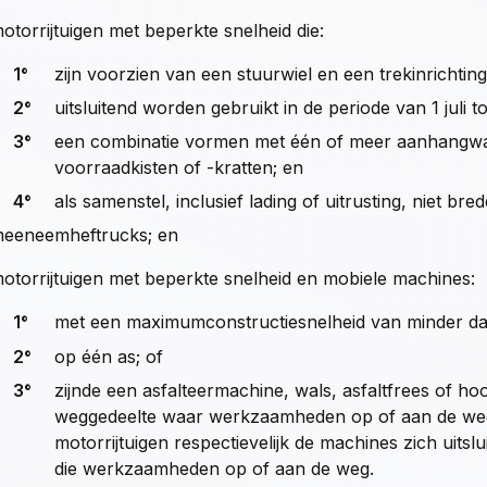
otorrijtuigen met beperkte snelheid die:
1°
zijn voorzien van een stuurwiel en een trekinrichting
2°
uitsluitend worden gebruikt in de periode van 1 juli
3°
een combinatie vormen met één of meer aanhangwage
voorraadkisten of -kratten; en
4°
als samenstel, inclusief lading of uitrusting, niet bred
eeneemheftrucks; en
otorrijtuigen met beperkte snelheid en mobiele machines:
1°
met een maximumconstructiesnelheid van minder da
2°
op één as; of
3°
zijnde een asfalteermachine, wals, asfaltfrees of h
weggedeelte waar werkzaamheden op of aan de weg 
motorrijtuigen respectievelijk de machines zich uit
die werkzaamheden op of aan de weg.