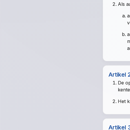
Als a
a
v
a
m
a
Artikel 
De op
kente
Het k
Artikel 