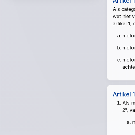
Artikel 
Als categ
wet
niet 
artikel 1,
motor
motor
motor
achte
Artikel 
Als m
2°, v
m