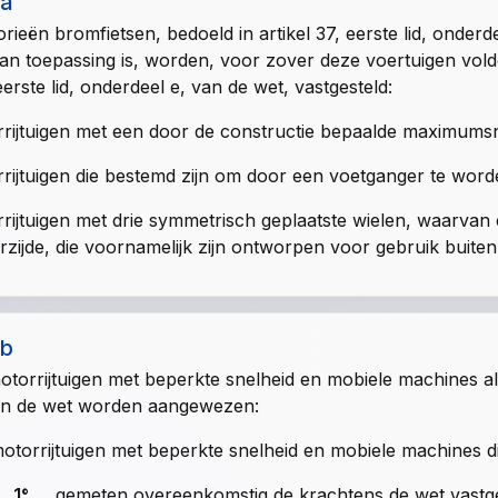
1a
orieën bromfietsen, bedoeld in
artikel 37, eerste lid, onder
van toepassing is, worden, voor zover deze voertuigen vold
 eerste lid, onderdeel e, van de wet
, vastgesteld:
rijtuigen met een door de constructie bepaalde maximumsn
rijtuigen die bestemd zijn om door een voetganger te wor
rijtuigen met drie symmetrisch geplaatste wielen, waarvan 
rzijde, die voornamelijk zijn ontworpen voor gebruik buiten
1b
otorrijtuigen met beperkte snelheid en mobiele machines a
an de wet
worden aangewezen:
otorrijtuigen met beperkte snelheid en mobiele machines di
1°
gemeten overeenkomstig de krachtens de wet vastge