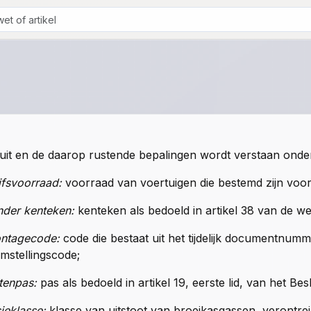
1
sluit en de daarop rustende bepalingen wordt verstaan onde
jfsvoorraad:
voorraad van voertuigen die bestemd zijn voor
nder kenteken:
kenteken als bedoeld in
artikel 38 van de we
ntagecode:
code die bestaat uit het tijdelijk documentnum
mstellingscode;
tenpas:
pas als bedoeld in artikel 19, eerste lid, van het B
ieklasse:
klasse van uitstoot van broeikasgassen, verontrei