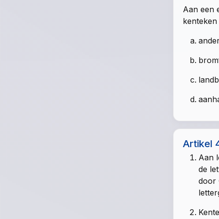
Aan een e
kenteken 
ander
bromf
landb
aanh
Artikel 
Aan l
de le
door 
lette
Kente