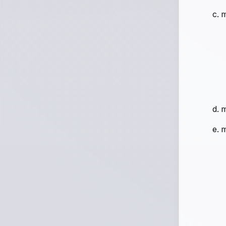
m
m
m