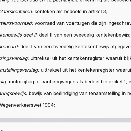
laarskenteken:
kenteken als bedoeld in
artikel 3
;
teursvoorraad:
voorraad van voertuigen die zijn ingeschrev
kenbewijs deel II:
deel II van een tweedelig kentekenbewijs;
kencard:
deel I van een tweedelig kentekenbewijs afgegev
singsverslag:
uittreksel uit het kentekenregister waaruit blij
mstellingsverslag:
uittreksel uit het kentekenregister waaruit
uig:
motorrijtuig of aanhangwagen als bedoeld in
artikel 1,
aringsbewijs:
bewijs van beëindiging van tenaamstelling in h
Wegenverkeerswet 1994
;