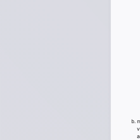
m
v
a