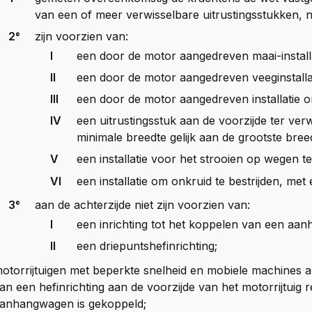
van een of meer verwisselbare uitrustingsstukken, ni
2°
zijn voorzien van:
I
een door de motor aangedreven maai-install
II
een door de motor aangedreven veeginstall
III
een door de motor aangedreven installatie o
IV
een uitrustingsstuk aan de voorzijde ter ve
minimale breedte gelijk aan de grootste bree
V
een installatie voor het strooien op wegen te
VI
een installatie om onkruid te bestrijden, met
3°
aan de achterzijde niet zijn voorzien van:
I
een inrichting tot het koppelen van een aa
II
een driepuntshefinrichting;
otorrijtuigen met beperkte snelheid en mobiele machines als
an een hefinrichting aan de voorzijde van het motorrijtuig
anhangwagen is gekoppeld;