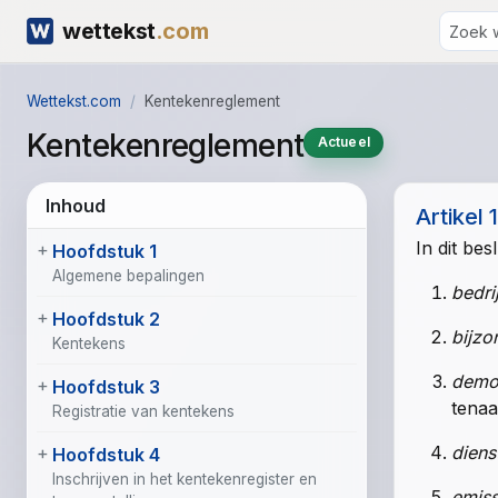
wettekst
.com
Wettekst.com
Kentekenreglement
Kentekenreglement
Actueel
Inhoud
Artikel 
In dit be
Hoofdstuk 1
Algemene bepalingen
bedri
Hoofdstuk 2
bijzo
Kentekens
demo
Hoofdstuk 3
tenaa
Registratie van kentekens
diens
Hoofdstuk 4
Inschrijven in het kentekenregister en
emiss