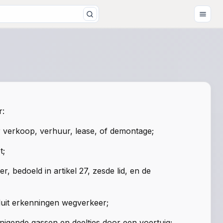
r:
 verkoop, verhuur, lease, of demontage;
t
;
mer, bedoeld in
artikel 27, zesde lid
, en de
esluit erkenningen wegverkeer;
nigende gassen en deeltjes door een voertuig;