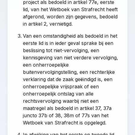
project als bedoeld in
artikel 77e, eerste
lid, van het Wetboek van Strafrecht
heeft
afgerond, worden zijn gegevens, bedoeld
in
artikel 2
, vernietigd.
Van een omstandigheid als bedoeld in het
eerste lid is in ieder geval sprake bij een
beslissing tot niet-vervolging, een
kennisgeving van niet verdere vervolging,
een onherroepelijke
buitenvervolgingstelling, een rechterlijke
verklaring dat de zaak geëindigd is, een
onherroepelijke vrijspraak of een
onherroepelijk ontslag van alle
rechtsvervolging waarbij niet een
maatregel als bedoeld in
artikel 37
,
37a
juncto
37b
of
38
,
38m
of
77s van het
Wetboek van Strafrecht
is opgelegd.
In afwijking van het eerste en tweede lid