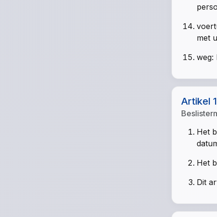
perso
voert
met u
weg: 
Artikel 
Beslister
Het b
datum
Het b
Dit a