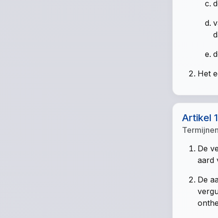
d
v
d
d
Het e
Artikel 
Termijne
De ve
aard 
De aa
vergu
onthe