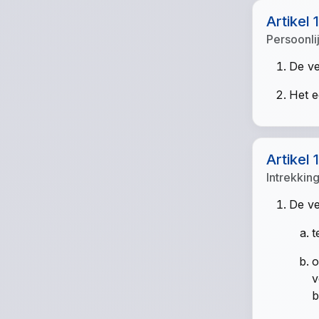
Artikel 
Persoonli
De ve
Het e
Artikel 
Intrekkin
De ve
t
o
v
b