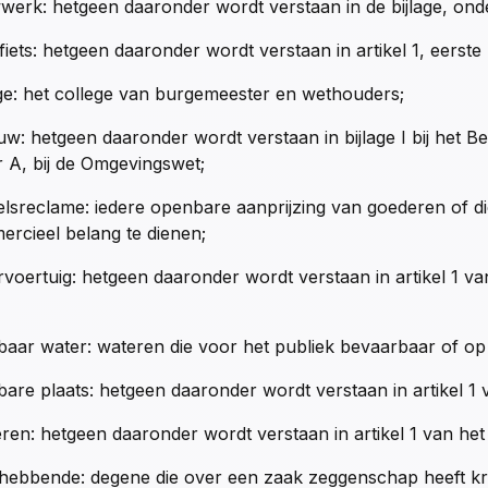
erk: hetgeen daaronder wordt verstaan in de bijlage, ond
iets: hetgeen daaronder wordt verstaan in artikel 1, eerst
ge: het college van burgemeester en wethouders;
w: hetgeen daaronder wordt verstaan in bijlage I bij het B
 A, bij de Omgevingswet;
lsreclame: iedere openbare aanprijzing van goederen of d
rcieel belang te dienen;
voertuig: hetgeen daaronder wordt verstaan in artikel 1 v
aar water: wateren die voor het publiek bevaarbaar of op a
are plaats: hetgeen daaronder wordt verstaan in artikel 1
ren: hetgeen daaronder wordt verstaan in artikel 1 van he
hebbende: degene die over een zaak zeggenschap heeft kra