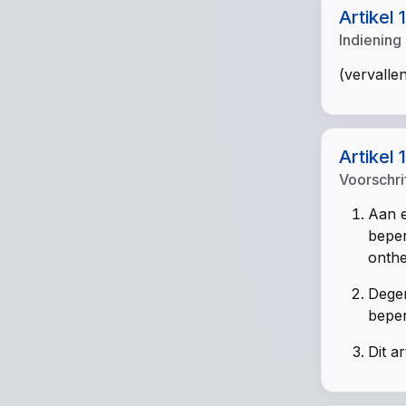
Artikel 
Indiening
(vervalle
Artikel 
Voorschri
Aan e
beper
onthef
Degen
beper
Dit a