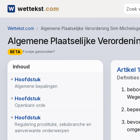
wettekst
.com
Wettekst.com
Algemene Plaatselijke Verordening Sint-Michielsg
Algemene Plaatselijke Verordenin
BETA
Foutje gevonden?
Inhoud
Artikel 1
Definities
Hoofdstuk
Algemene bepalingen
bebou
Wege
Hoofdstuk
Openbare orde
beper
Hoofdstuk
bevoe
Regulering prostitutie, seksbranche en
omgev
aanverwante onderwerpen