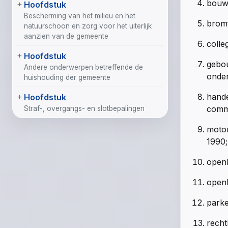
bouww
Hoofdstuk
Bescherming van het milieu en het
bromf
natuurschoon en zorg voor het uiterlijk
aanzien van de gemeente
colle
Hoofdstuk
gebou
Andere onderwerpen betreffende de
onder
huishouding der gemeente
hande
Hoofdstuk
comme
Straf-, overgangs- en slotbepalingen
motor
1990;
openb
openb
parke
recht