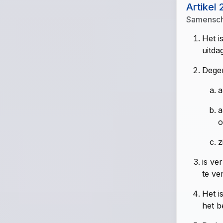
Artikel 
Samensch
Het i
uitda
Degen
a
a
o
z
is ve
te ve
Het i
het b