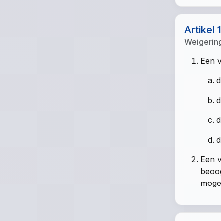
Artikel 
Weigerin
Een v
d
d
d
d
Een v
beoog
mogeli